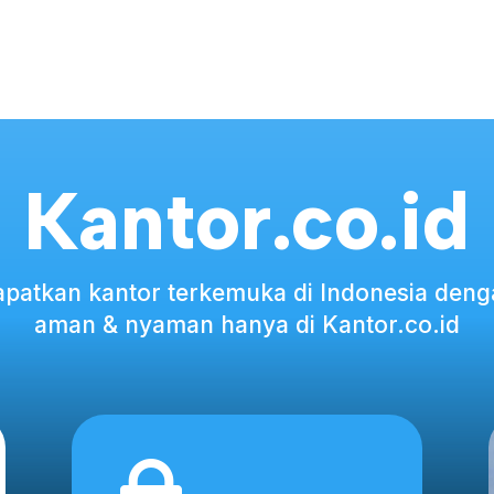
Kantor.co.id
patkan kantor terkemuka di Indonesia den
aman & nyaman hanya di Kantor.co.id
