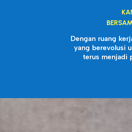
KA
BERSAM
Dengan ruang kerj
yang berevolusi 
terus menjadi 