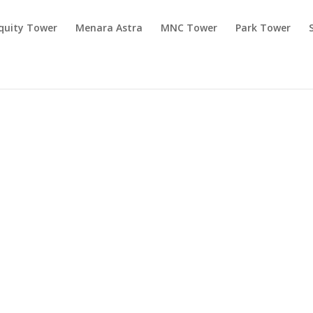
quity Tower
Menara Astra
MNC Tower
Park Tower