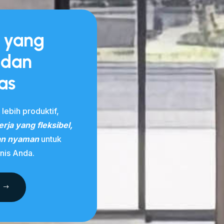
r yang
 dan
as
 lebih produktif,
rja yang fleksibel,
dan nyaman
untuk
nis Anda.
R