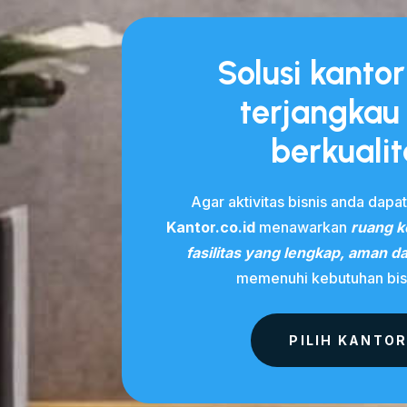
Solusi kanto
terjangkau
berkualit
Agar aktivitas bisnis anda dapat
Kantor.co.id
menawarkan
ruang ke
fasilitas yang lengkap, aman 
memenuhi kebutuhan bis
PILIH KANTO