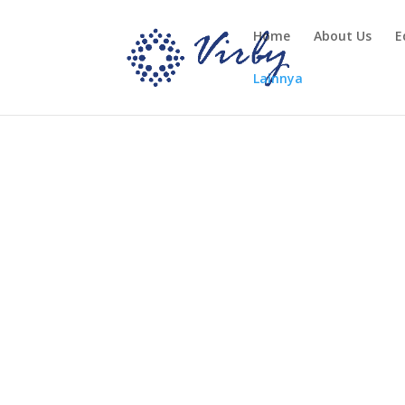
Home
About Us
E
Lainnya