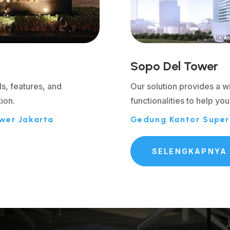
Sopo Del Tower
ls, features, and
Our solution provides a w
tion.
functionalities to help you
wer Jakarta
Gedung Kantor Super 
SELENGKAPNYA